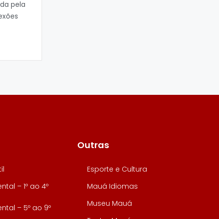
da pela
exões
Outras
il
Esporte e Cultura
tal – 1º ao 4º
Mauá Idiomas
Museu Mauá
tal – 5º ao 9º