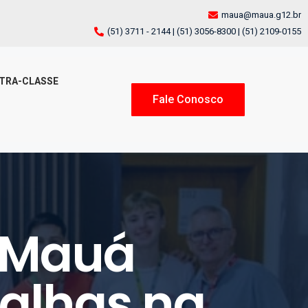
maua@maua.g12.br
(51) 3711 - 2144 | (51) 3056-8300 | (51) 2109-0155
TRA-CLASSE
Fale Conosco
o Mauá
alhas na