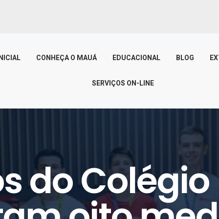
NICIAL
CONHEÇA O MAUÁ
EDUCACIONAL
BLOG
EX
SERVIÇOS ON-LINE
s do Colégi
tam oito med