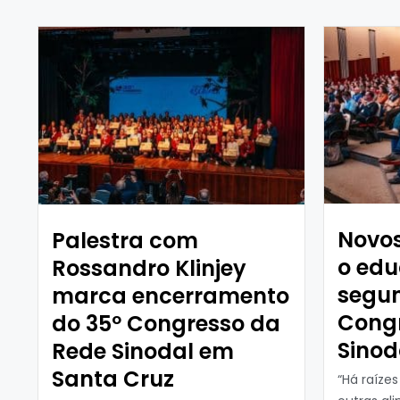
Novos
Palestra com
o ed
Rossandro Klinjey
segun
marca encerramento
Cong
do 35º Congresso da
Sinod
Rede Sinodal em
Santa Cruz
“Há raíze