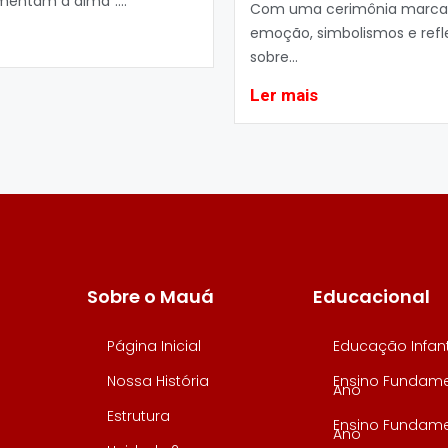
imentam a alma”....
Com uma cerimônia marca
emoção, simbolismos e refl
sobre...
Ler mais
Sobre o Mauá
Educacional
Página Inicial
Educação Infant
Nossa História
Ensino Fundamen
Ano
Estrutura
Ensino Fundamen
Ano