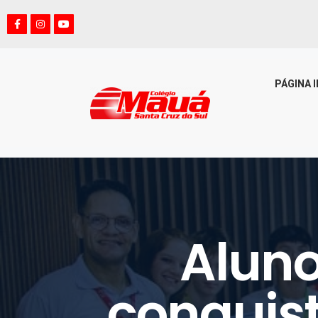
PÁGINA I
Aluno
conquis