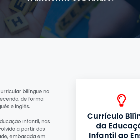
urricular bilíngue na
recendo, de forma
ês e inglês.
Currículo Bil
ducação Infantil, nas
da Educaç
olvida a partir dos
Infantil ao En
dade, embasada em