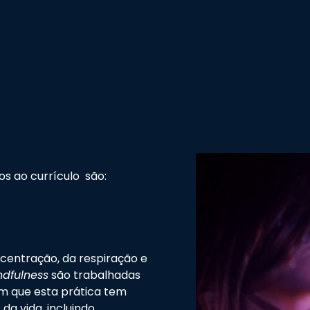
s ao currículo são:
centração, da respiração e
ndfulness
são trabalhadas
m que esta prática tem
da vida, incluindo