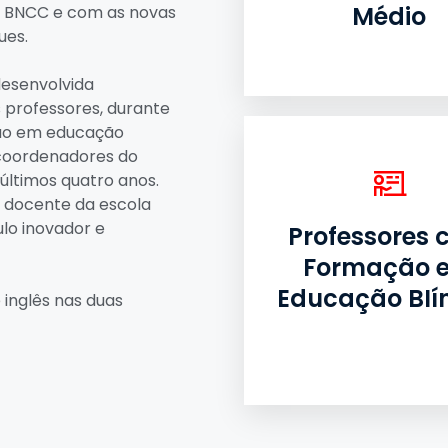
Médio
 a BNCC e com as novas
ues.
desenvolvida
 professores, durante
ção em educação
 coordenadores do
últimos quatro anos.
o docente da escola
lo inovador e
Professores
Formação 
Educação BIí
 inglês
nas
duas