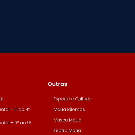
Outras
il
Esporte e Cultura
tal – 1º ao 4º
Mauá Idiomas
Museu Mauá
tal – 5º ao 9º
Teatro Mauá