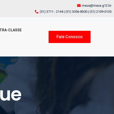
maua@maua.g12.br
(51) 3711 - 2144 | (51) 3056-8300 | (51) 2109-0155
TRA-CLASSE
Fale Conosco
gue