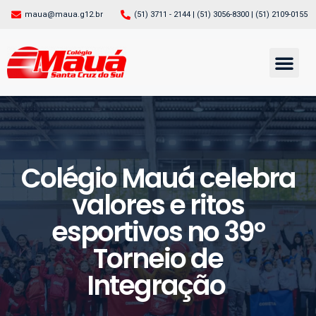
maua@maua.g12.br
(51) 3711 - 2144 | (51) 3056-8300 | (51) 2109-0155
PÁGINA INICIAL
CONHEÇA O MAUÁ
EXTRA-CLASSE
SERVIÇOS ON-LINE
Colégio Mauá celebra
valores e ritos
esportivos no 39º
Torneio de
Integração