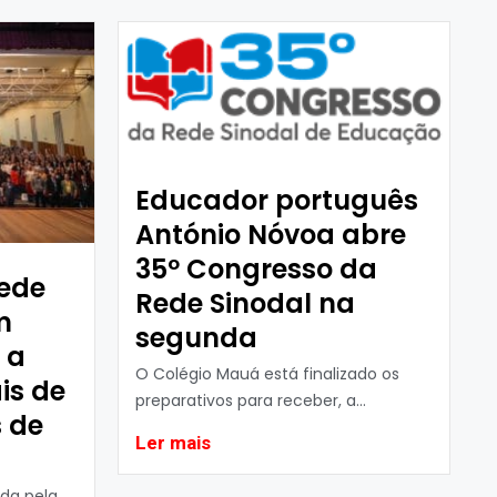
Educador português
António Nóvoa abre
35º Congresso da
ede
Rede Sinodal na
m
segunda
 a
O Colégio Mauá está finalizado os
is de
preparativos para receber, a...
 de
Ler mais
da pela