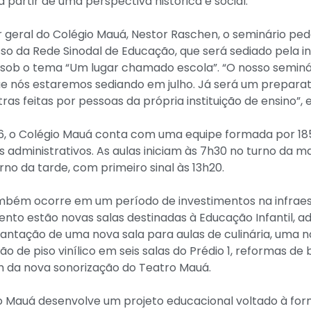
a partir de uma perspectiva histórica e social.
 geral do Colégio Mauá, Nestor Raschen, o seminário ped
o da Rede Sinodal de Educação, que será sediado pela ins
6, sob o tema “Um lugar chamado escola”. “O nosso semin
ue nós estaremos sediando em julho. Já será um prepar
as feitas por pessoas da própria instituição de ensino”, ex
26, o Colégio Mauá conta com uma equipe formada por 18
es administrativos. As aulas iniciam às 7h30 no turno da m
urno da tarde, com primeiro sinal às 13h20.
também ocorre em um período de investimentos na infraes
to estão novas salas destinadas à Educação Infantil, 
plantação de uma nova sala para aulas de culinária, uma 
o de piso vinílico em seis salas do Prédio 1, reformas de 
ém da nova sonorização do Teatro Mauá.
o Mauá desenvolve um projeto educacional voltado à for