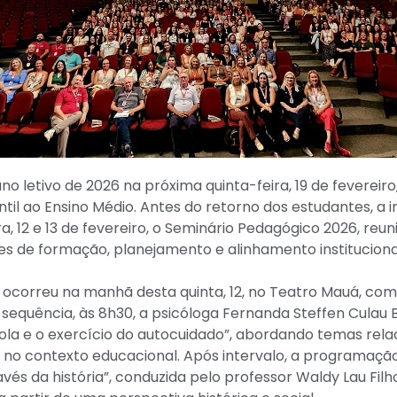
ano letivo de 2026 na próxima quinta-feira, 19 de fevereir
til ao Ensino Médio. Antes do retorno dos estudantes, a i
ra, 12 e 13 de fevereiro, o Seminário Pedagógico 2026, reu
es de formação, planejamento e alinhamento instituciona
 ocorreu na manhã desta quinta, 12, no Teatro Mauá, co
Na sequência, às 8h30, a psicóloga Fernanda Steffen Culau 
cola e o exercício do autocuidado”, abordando temas rel
 no contexto educacional. Após intervalo, a programaç
avés da história”, conduzida pelo professor Waldy Lau Fi