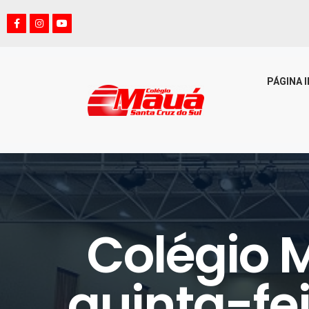
PÁGINA I
Colégio 
quinta-fei