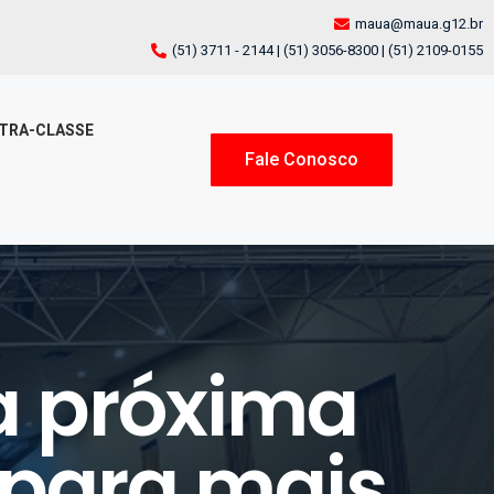
maua@maua.g12.br
(51) 3711 - 2144 | (51) 3056-8300 | (51) 2109-0155
TRA-CLASSE
Fale Conosco
a próxima
o para mais