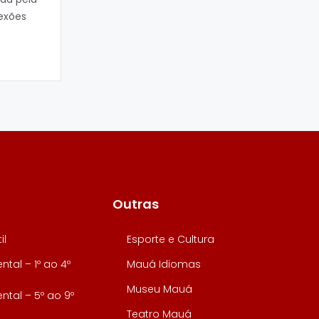
exões
Outras
il
Esporte e Cultura
tal – 1º ao 4º
Mauá Idiomas
Museu Mauá
tal – 5º ao 9º
Teatro Mauá