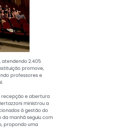
o, atendendo 2.405
nstituição promove,
nindo professores e
l.
m recepção e abertura
Bertazzoni ministrou a
acionados à gestão do
ão da manhã seguiu com
lho, propondo uma