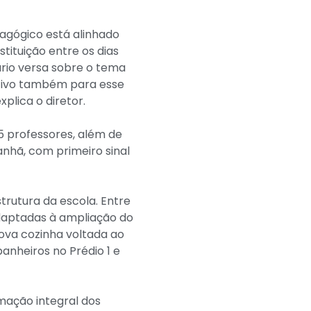
agógico está alinhado
tituição entre os dias
ário versa sobre o tema
ativo também para esse
plica o diretor.
5 professores, além de
anhã, com primeiro sinal
trutura da escola. Entre
adaptadas à ampliação do
nova cozinha voltada ao
banheiros no Prédio 1 e
mação integral dos