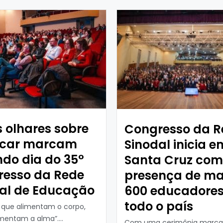
 olhares sobre
Congresso da R
ucar marcam
Sinodal inicia e
do dia do 35°
Santa Cruz com
resso da Rede
presença de ma
al de Educação
600 educadores
todo o país
s que alimentam o corpo,
imentam a alma”....
Com uma cerimônia marca