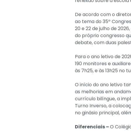
reflexão sobre a escola 
De acordo com o diretor
ao tema do 35º Congress
20 e 22 de julho de 202
do próprio congresso q
debate, com duas palestr
Para o ano letivo de 20
190 monitores e auxiliar
às 7h25, e às 13h25 no t
O início do ano letivo 
as melhorias em andamen
currículo bilíngue, a im
Turno Inverso, a colocaçã
no ginásio principal, al
Diferenciais –
O Colégi