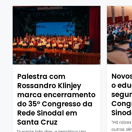
Novos
Palestra com
o ed
Rossandro Klinjey
segun
marca encerramento
Cong
do 35º Congresso da
Sinod
Rede Sinodal em
Santa Cruz
“Há raíze
outras al
Durante três dias, a temática Um