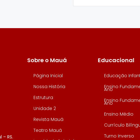
Sobre o Mauá
Educacional
Página Inicial
Educação Infant
Nossa História
Ensino Fundamen
Ano
Estrutura
Ensino Fundamen
Ano
Unidade 2
Ensino Médio
Revista Mauá
Currículo Bilíng
Teatro Mauá
Turno Inverso
l – RS.