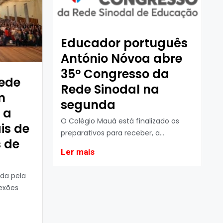
Educador português
António Nóvoa abre
35º Congresso da
ede
Rede Sinodal na
m
segunda
 a
O Colégio Mauá está finalizado os
is de
preparativos para receber, a...
 de
Ler mais
da pela
exões