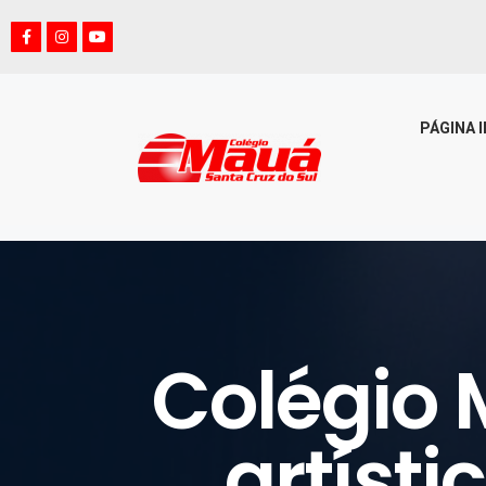
PÁGINA I
Colégio
artísti