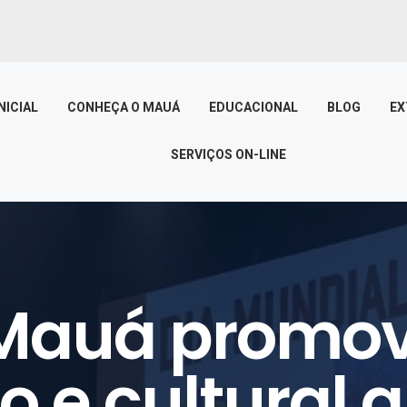
NICIAL
CONHEÇA O MAUÁ
EDUCACIONAL
BLOG
EX
SERVIÇOS ON-LINE
 Mauá promov
co e cultural 