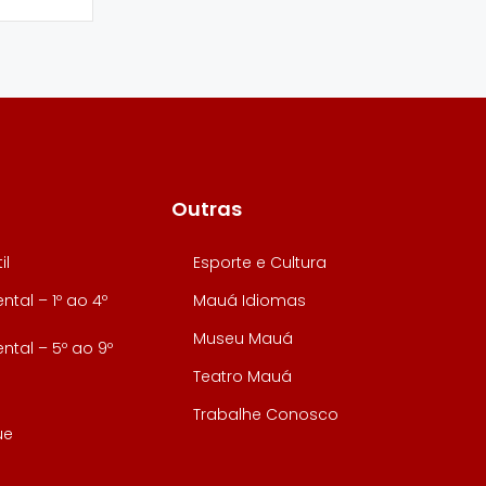
Outras
il
Esporte e Cultura
tal – 1º ao 4º
Mauá Idiomas
Museu Mauá
tal – 5º ao 9º
Teatro Mauá
Trabalhe Conosco
ue