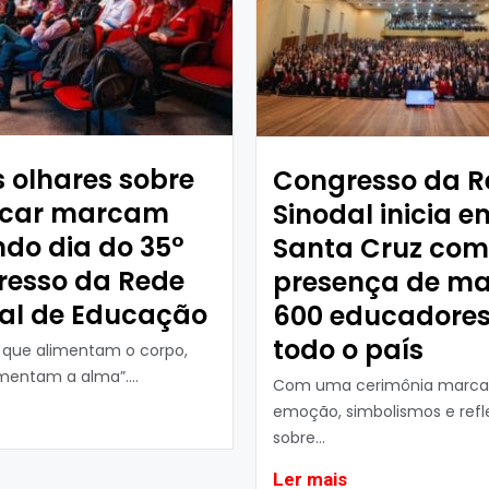
 olhares sobre
Congresso da R
ucar marcam
Sinodal inicia e
do dia do 35°
Santa Cruz com
resso da Rede
presença de ma
al de Educação
600 educadores
todo o país
s que alimentam o corpo,
imentam a alma”....
Com uma cerimônia marca
emoção, simbolismos e refl
sobre...
Ler mais