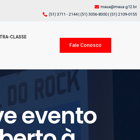
maua@maua.g12.br
(51) 3711 - 2144 | (51) 3056-8300 | (51) 2109-0155
TRA-CLASSE
Fale Conosco
e evento
aberto à