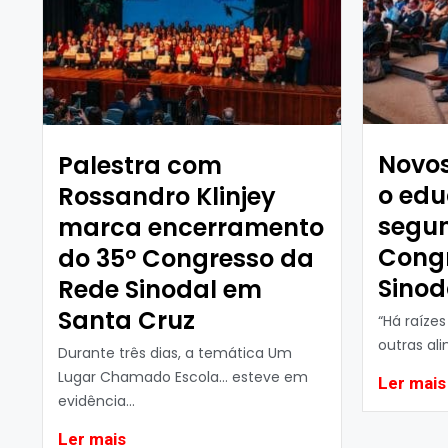
Novos
Palestra com
o ed
Rossandro Klinjey
segun
marca encerramento
Cong
do 35º Congresso da
Sinod
Rede Sinodal em
Santa Cruz
“Há raíze
outras al
Durante três dias, a temática Um
Lugar Chamado Escola… esteve em
Ler mais
evidência...
Ler mais