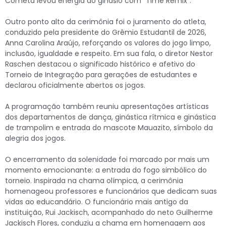
Cometa levou energia ao ginásio com “Time Remix”.
Outro ponto alto da cerimônia foi o juramento do atleta,
conduzido pela presidente do Grêmio Estudantil de 2026,
Anna Carolina Araújo, reforçando os valores do jogo limpo,
inclusão, igualdade e respeito. Em sua fala, o diretor Nestor
Raschen destacou o significado histórico e afetivo do
Torneio de Integração para gerações de estudantes e
declarou oficialmente abertos os jogos.
A programação também reuniu apresentações artísticas
dos departamentos de dança, ginástica rítmica e ginástica
de trampolim e entrada do mascote Mauazito, símbolo da
alegria dos jogos.
O encerramento da solenidade foi marcado por mais um
momento emocionante: a entrada do fogo simbólico do
torneio. Inspirada na chama olímpica, a cerimônia
homenageou professores e funcionários que dedicam suas
vidas ao educandário. O funcionário mais antigo da
instituição, Rui Jackisch, acompanhado do neto Guilherme
Jackisch Flores, conduziu a chama em homenagem aos