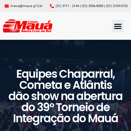
maua@maua.g12.br
(51) 3711 - 2144 | (51) 3056-8300 | (51) 2109-0155
PÁGINA INICIAL
CONHEÇA O MAUÁ
EXTRA-CLASSE
SERVIÇOS ON-LINE
Equipes Chaparral,
Cometa e Atlântis
dão show na abertura
do 39º Torneio de
Integração do Mauá